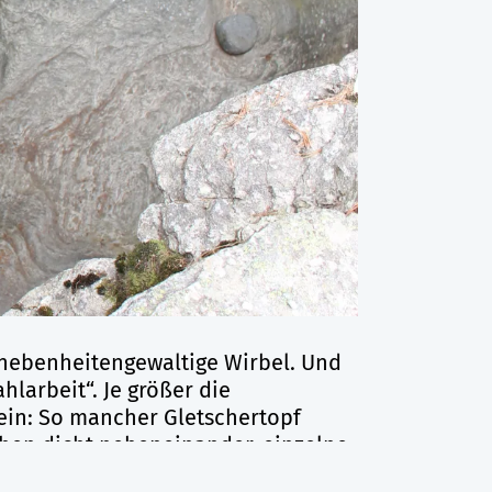
Unebenheitengewaltige Wirbel. Und
larbeit“. Je größer die
ein: So mancher Gletschertopf
ihen dicht nebeneinander, einzelne
 Gletscherwasserfälle in breite