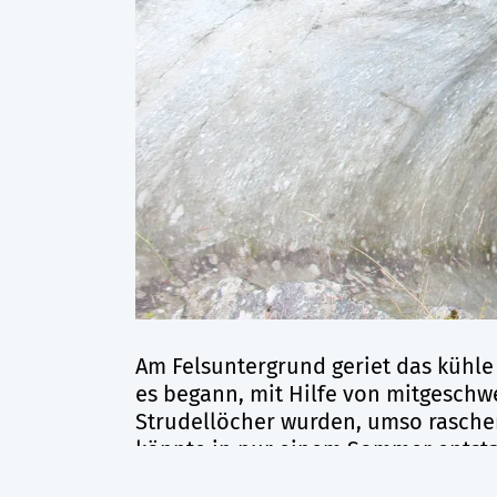
Am Felsuntergrund geriet das kühl
es begann, mit Hilfe von mitgeschw
Strudellöcher wurden, umso rascher
könnte in nur einem Sommer entstan
sind sogar durch Löcher miteinande